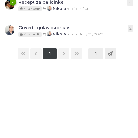
Recept za palicinke
4
4
re
Nikola
replied
4 Jun
Kuvar vodic
Govedji gulas paprikas
2
2
re
Nikola
replied
Aug 25, 2022
Kuvar vodic
1