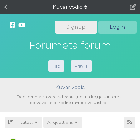
Kuvar vodic
Signup
Login
Forumeta forum
Fag
Pravila
Kuvar vodic
Deo foruma za zdravu hranu, ljudima koji je u interesu
odrzavanje prirodne ravnoteze u ishrani.
Latest
All questions