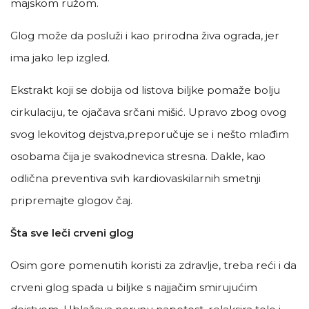
majskom ružom.
Glog može da posluži i kao prirodna živa ograda, jer
ima jako lep izgled.
Ekstrakt koji se dobija od listova biljke pomaže bolju
cirkulaciju, te ojačava srčani mišić. Upravo zbog ovog
svog lekovitog dejstva,preporučuje se i nešto mlađim
osobama čija je svakodnevica stresna. Dakle, kao
odlična preventiva svih kardiovaskilarnih smetnji
pripremajte glogov čaj.
Šta sve leči crveni glog
Osim gore pomenutih koristi za zdravlje, treba reći i da
crveni glog spada u biljke s najjačim smirujućim