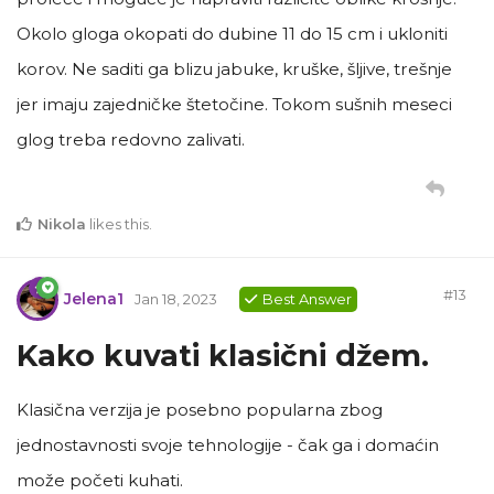
Okolo gloga okopati do dubine 11 do 15 cm i ukloniti
korov. Ne saditi ga blizu jabuke, kruške, šljive, trešnje
jer imaju zajedničke štetočine. Tokom sušnih meseci
glog treba redovno zalivati.
Nikola
likes this
.
#
13
Jelena1
Jan 18, 2023
Best Answer
Kako kuvati klasični džem.
Klasična verzija je posebno popularna zbog
jednostavnosti svoje tehnologije - čak ga i domaćin
može početi kuhati.