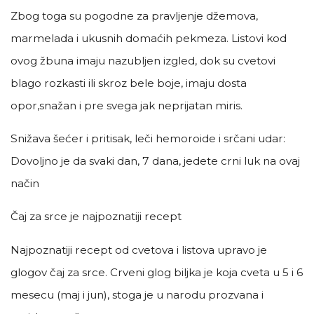
Zbog toga su pogodne za pravljenje džemova,
marmelada i ukusnih domaćih pekmeza. Listovi kod
ovog žbuna imaju nazubljen izgled, dok su cvetovi
blago rozkasti ili skroz bele boje, imaju dosta
opor,snažan i pre svega jak neprijatan miris.
Snižava šećer i pritisak, leči hemoroide i srčani udar:
Dovoljno je da svaki dan, 7 dana, jedete crni luk na ovaj
način
Čaj za srce je najpoznatiji recept
Najpoznatiji recept od cvetova i listova upravo je
glogov čaj za srce. Crveni glog biljka je koja cveta u 5 i 6
mesecu (maj i jun), stoga je u narodu prozvana i