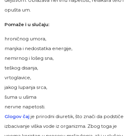
dejstvom. Ublažava nervnu napetost, relaksira telo i
opušta um.
Pomaže i u slučaju:
hroničnog umora,
manjka i nedostatka energije,
nemirnog i lošeg sna,
teškog disanja,
vrtoglavice,
jakog lupanja srca,
šuma u ušima
nervne napetosti.
Glogov čaj
je prirodni diuretik, što znači da podstiče
izbacivanje viška vode iz organizma. Zbog toga je
veoma koristan u procesu mršavljenja, ali i u slučaju