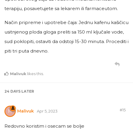
terapiju, posavetujete sa lekarem ili farmaceutom.
Način pripreme i upotrebe čaja: Jednu kafenu kašičicu
usitnjenog ploda gloga preliti sa 150 ml ključale vode,
sud poklopiti, ostaviti da odstoji 15-30 minuta. Procediti i
piti tri puta dnevno.
Malivuk
likes this
.
24 DAYS
LATER
#
15
Malivuk
M
Apr 5, 2023
Redovno koristim i osecam se bolje