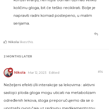
količinu gloga, bit će teško reciklirati. Bolje je
napraviti radni komad postepeno, u malim
serijama.
Nikola
likes this
.
2 MONTHS
LATER
#
14
Nikola
Mar 12, 2023
Edited
Neželjeni efekti i/ili interakcije sa lekovima : aktivni
sastojci ploda gloga mogu uticati na metabolizam
određenih lekova, stoga preporučujemo da se o
upotrebi ovog čaja uz redovnu medikamentoznu