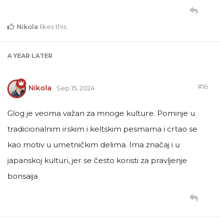
Nikola
likes this
.
A YEAR
LATER
#
16
Nikola
Sep 15, 2024
Glog je veoma važan za mnoge kulture. Pominje u
tradicionalnim irskim i keltskim pesmama i crtao se
kao motiv u umetničkim delima. Ima značaj i u
japanskoj kulturi, jer se često koristi za pravljenje
bonsaija