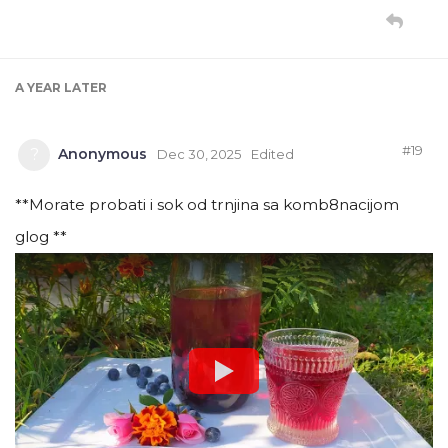
A YEAR
LATER
#
19
Anonymous
?
Dec 30, 2025
Edited
**Morate probati i sok od trnjina sa komb8nacijom
glog **