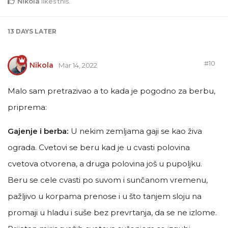
Nikola
likes this
.
13 DAYS
LATER
#
10
Nikola
Mar 14, 2022
Malo sam pretrazivao a to kada je pogodno za berbu,
priprema:
Gajenje i berba:
U nekim zemljama gaji se kao živa
ograda. Cvetovi se beru kad je u cvasti polovina
cvetova otvorena, a druga polovina još u pupoljku.
Beru se cele cvasti po suvom i sunčanom vremenu,
pažljivo u korpama prenose i u što tanjem sloju na
promaji u hladu i suše bez prevrtanja, da se ne izlome.