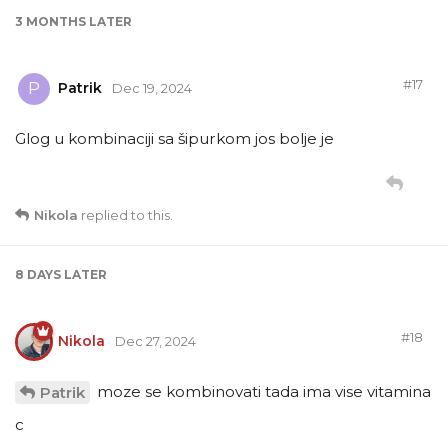
3 MONTHS
LATER
#
17
Patrik
P
Dec 19, 2024
Glog u kombinaciji sa šipurkom jos bolje je
Nikola
replied to this.
8 DAYS
LATER
#
18
Nikola
Dec 27, 2024
moze se kombinovati tada ima vise vitamina
Patrik
c