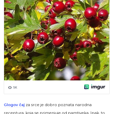
Glogov čaj
za srce je dobro poznata narodna
receptura, koja se primenjuje od pamtiveka. Ipak, to