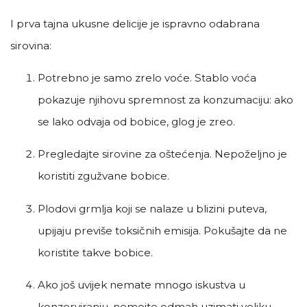
I prva tajna ukusne delicije je ispravno odabrana
sirovina:
Potrebno je samo zrelo voće. Stablo voća
pokazuje njihovu spremnost za konzumaciju: ako
se lako odvaja od bobice, glog je zreo.
Pregledajte sirovine za oštećenja. Nepoželjno je
koristiti zgužvane bobice.
Plodovi grmlja koji se nalaze u blizini puteva,
upijaju previše toksičnih emisija. Pokušajte da ne
koristite takve bobice.
Ako još uvijek nemate mnogo iskustva u
konzerviranju, nemojte odmah uzimati veliku