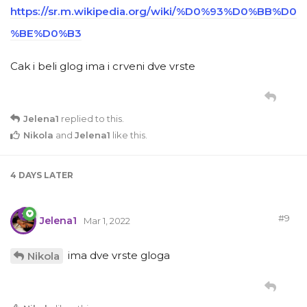
https://sr.m.wikipedia.org/wiki/%D0%93%D0%BB%D0
%BE%D0%B3
Cak i beli glog ima i crveni dve vrste
Jelena1
replied to this.
Nikola
and
Jelena1
like this
.
4 DAYS
LATER
#
9
Jelena1
Mar 1, 2022
ima dve vrste gloga
Nikola