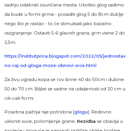
sadnju odabrati osunčana mesta. Ukoliko glog sadimo
da bude u formi grma - posaditi glog 5 do 8cm dublje
nego što je rastao - to će stimulisati jako bazalno
razgranjenje. Ostaviti 5-6 glavnih grana, grm visine 2 do
2,5m.
https://institutprica.blogspot.com/2022/05/jednostav
no-caj-od-gloga-moze-obnovi-srce.html
Za živu ogradu kopa se rov širine 40 do 50cm i dubine
50 do 70 cm. Biljke se sadne na udaljenosti od 30 cm u
cik-cak formi.
Posebna pažnja nije potrebna [
glogu
]. Redovno
ukloniti suve, polomljenje grane.
Rezidba
se obavlja u
proleće i moguće je napraviti različite oblike krošnje.