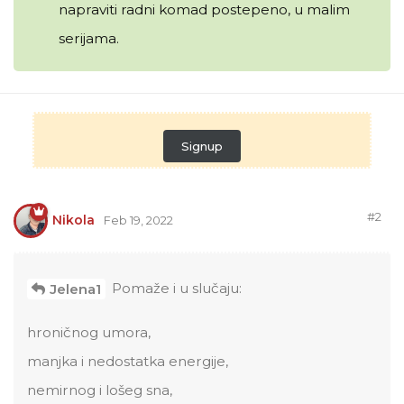
napraviti radni komad postepeno, u malim
serijama.
Signup
#
2
Nikola
Feb 19, 2022
Pomaže i u slučaju:
Jelena1
hroničnog umora,
manjka i nedostatka energije,
nemirnog i lošeg sna,