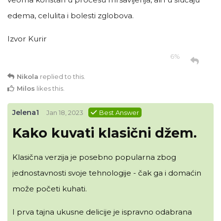
edema, celulita i bolesti zglobova.
Izvor Kurir
6%
Nikola
replied to this.
Milos
likes this
.
Jelena1
Jan 18, 2023
Best Answer
Kako kuvati klasični džem.
Klasična verzija je posebno popularna zbog
jednostavnosti svoje tehnologije - čak ga i domaćin
može početi kuhati.
I prva tajna ukusne delicije je ispravno odabrana