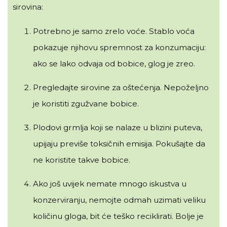
sirovina:
Potrebno je samo zrelo voće. Stablo voća
pokazuje njihovu spremnost za konzumaciju:
ako se lako odvaja od bobice, glog je zreo.
Pregledajte sirovine za oštećenja. Nepoželjno
je koristiti zgužvane bobice.
Plodovi grmlja koji se nalaze u blizini puteva,
upijaju previše toksičnih emisija. Pokušajte da
ne koristite takve bobice.
Ako još uvijek nemate mnogo iskustva u
konzerviranju, nemojte odmah uzimati veliku
količinu gloga, bit će teško reciklirati. Bolje je