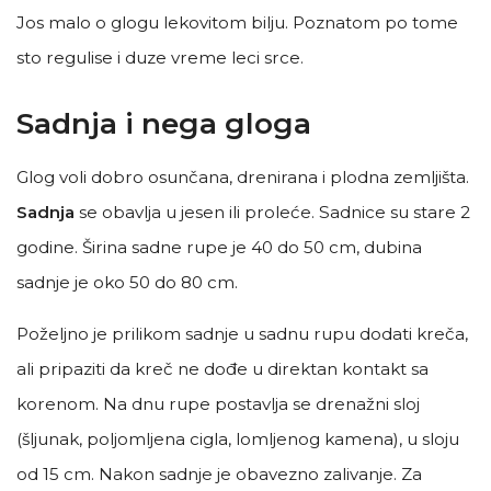
Jos malo o glogu lekovitom bilju. Poznatom po tome
sto regulise i duze vreme leci srce.
Sadnja i nega gloga
Glog voli dobro osunčana, drenirana i plodna zemljišta.
Sadnja
se obavlja u jesen ili proleće. Sadnice su stare 2
godine. Širina sadne rupe je 40 do 50 cm, dubina
sadnje je oko 50 do 80 cm.
Poželjno je prilikom sadnje u sadnu rupu dodati kreča,
ali pripaziti da kreč ne dođe u direktan kontakt sa
korenom. Na dnu rupe postavlja se drenažni sloj
(šljunak, poljomljena cigla, lomljenog kamena), u sloju
od 15 cm. Nakon sadnje je obavezno zalivanje. Za