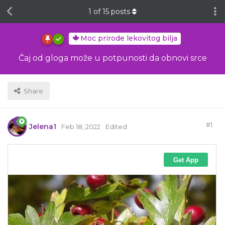
1
of
15
posts
Moc prirode lekovitog bilja
Čaj od gloga može u potpunosti da obnovi srce
Share
#
1
Jelena1
Feb 18, 2022
Edited