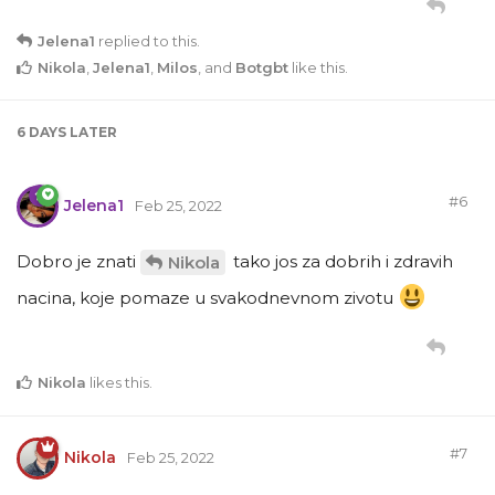
Jelena1
replied to this.
Nikola
,
Jelena1
,
Milos
, and
Botgbt
like this
.
6 DAYS
LATER
#
6
Jelena1
Feb 25, 2022
Dobro je znati
tako jos za dobrih i zdravih
Nikola
nacina, koje pomaze u svakodnevnom zivotu
Nikola
likes this
.
#
7
Nikola
Feb 25, 2022