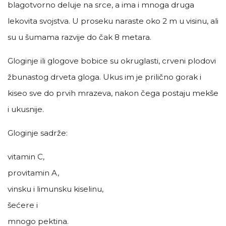
blagotvorno deluje na srce, a ima i mnoga druga
lekovita svojstva. U proseku naraste oko 2 m u visinu, ali
su u šumama razvije do čak 8 metara.
Gloginje ili glogove bobice su okruglasti, crveni plodovi
žbunastog drveta gloga. Ukus im je prilično gorak i
kiseo sve do prvih mrazeva, nakon čega postaju mekše
i ukusnije.
Gloginje sadrže:
vitamin C,
provitamin A,
vinsku i limunsku kiselinu,
šećere i
mnogo pektina.