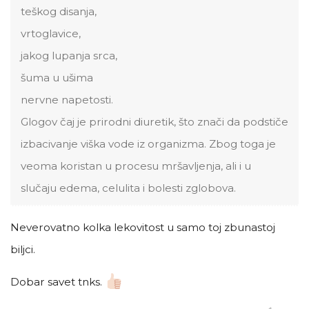
teškog disanja,
vrtoglavice,
jakog lupanja srca,
šuma u ušima
nervne napetosti.
Glogov čaj je prirodni diuretik, što znači da podstiče
izbacivanje viška vode iz organizma. Zbog toga je
veoma koristan u procesu mršavljenja, ali i u
slučaju edema, celulita i bolesti zglobova.
Neverovatno kolka lekovitost u samo toj zbunastoj
biljci.
Dobar savet tnks.