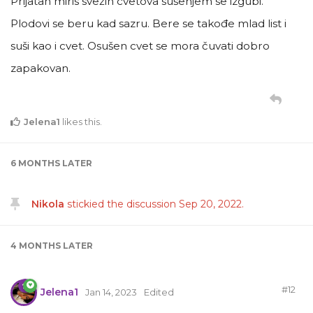
Prijatan miris svežih cvetova sušenjem se izgubi.
Plodovi se beru kad sazru. Bere se takođe mlad list i
suši kao i cvet. Osušen cvet se mora čuvati dobro
zapakovan.
Jelena1
likes this
.
6 MONTHS
LATER
Nikola
stickied the discussion
Sep 20, 2022
.
4 MONTHS
LATER
#
12
Jelena1
Jan 14, 2023
Edited