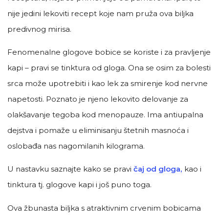
nije jedini lekoviti recept koje nam pruža ova biljka
predivnog mirisa.
Fenomenalne glogove bobice se koriste i za pravljenje
kapi – pravi se tinktura od gloga. Ona se osim za bolesti
srca može upotrebiti i kao lek za smirenje kod nervne
napetosti. Poznato je njeno lekovito delovanje za
olakšavanje tegoba kod menopauze. Ima antiupalna
dejstva i pomaže u eliminisanju štetnih masnoća i
oslobađa nas nagomilanih kilograma.
U nastavku saznajte kako se pravi
čaj od gloga,
kao i
tinktura tj. glogove kapi i još puno toga.
Ova žbunasta biljka s atraktivnim crvenim bobicama