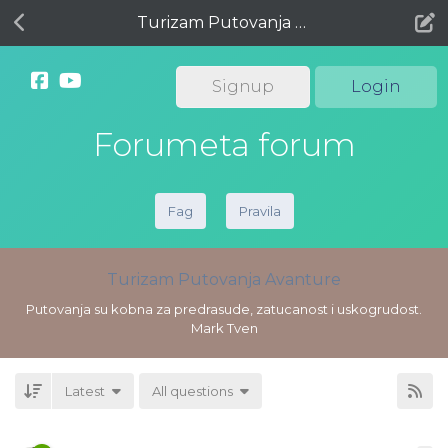
Turizam Putovanja Avanture
Signup
Login
Forumeta forum
Fag
Pravila
Turizam Putovanja Avanture
Putovanja su kobna za predrasude, zatucanost i uskogrudost.
Mark Tven
Latest
All questions