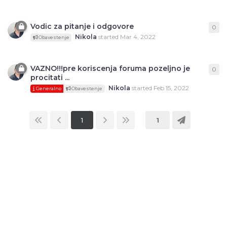
Vodic za pitanje i odgovore
0
0
re
Nikola
started
Mar 4, 2022
Obavestenje
VAZNO!!!pre koriscenja foruma pozeljno je
0
0
re
procitati ...
Nikola
started
Feb 15, 2022
Generalno
Obavestenje
1