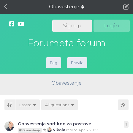
Obavestenje
Signup
Login
Forumeta forum
Fag
Pravila
Obavestenje
Latest
All questions
Obavestenja sort kod za postove
1
1
re
Nikola
replied
Apr 5, 2023
Obavestenje