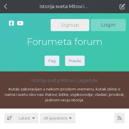
Istorija sveta Mitovi i Legende
Signup
Login
Forumeta forum
Fag
Pravila
Istorija sveta Mitovi i Legende
Kutak zaboravljen u nekom proslom vremenu, kutak istine o
nama i svetu oko nas. Ratovi, bitke, vojskovodje, vladari, proslost,
jednom recju istorija.
Latest
All questions