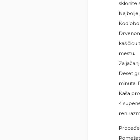
sklonite 
Najbolje 
Kod obol
Drvenom 
kašičicu
mestu.
Za jačan
Deset gra
minuta. P
Kaša pro
4 supene
ren razme
Proceđen
Pomešati 