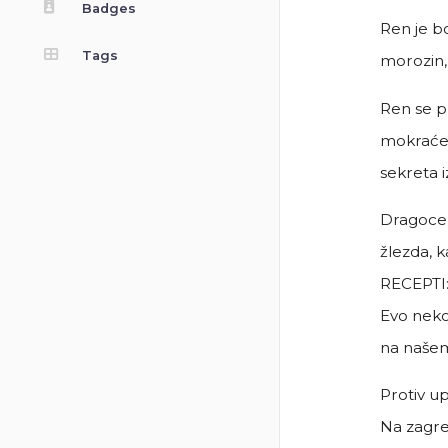
Badges
Ren je bo
Tags
morozin, 
Ren se pr
mokraće. 
sekreta i
Dragocen 
žlezda, k
RECEPTI
Evo nekol
na našem
Protiv up
Na zagre