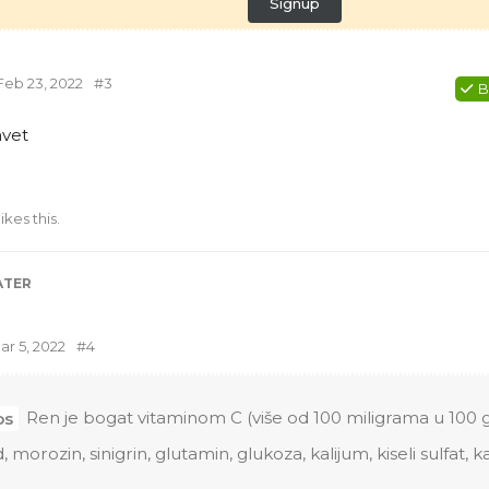
Signup
Feb 23, 2022
#
3
B
avet
likes this
.
ATER
ar 5, 2022
#
4
Ren je bogat vitaminom C (više od 100 miligrama u 100 g
os
d, morozin, sinigrin, glutamin, glukoza, kalijum, kiseli sulfat, 