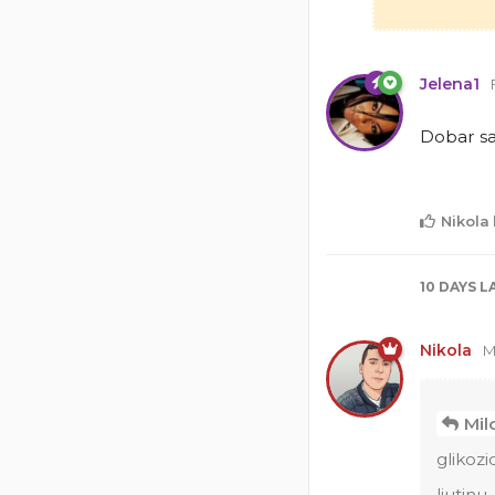
Jelena1
Dobar s
Nikola
10 DAYS
L
Nikola
M
Mil
glikozi
ljutinu.