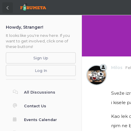
Howdy, Stranger!
It looks like you're new here. If you
want to get involved, click one of
these buttons!
Sign Up
Milos
Fe
Log In
All Discussions
Sveže iz
i kisele 
Contact Us
Kao lek o
Events Calendar
njim ne b