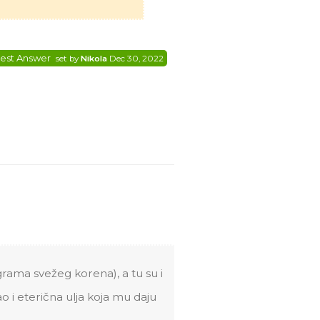
est Answer
set by
Nikola
Dec 30, 2022
rama svežeg korena), a tu su i
kao i eterična ulja koja mu daju