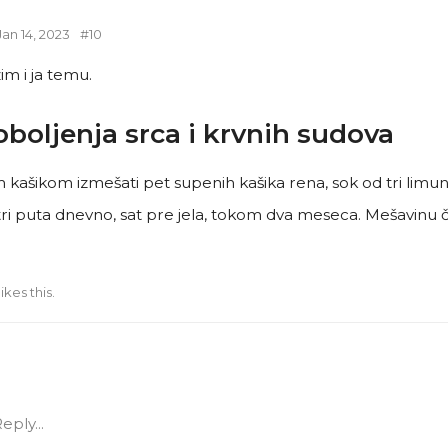
Jan 14, 2023
#
10
im i ja temu.
boljenja srca i krvnih sudova
kašikom izmešati pet supenih kašika rena, sok od tri limu
 tri puta dnevno, sat pre jela, tokom dva meseca. Mešavinu
likes this
.
eply...