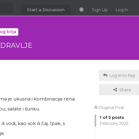
Start a Discussion
Sign Up
Log In
og bilja
ZDRAVLJE
Log In to Repl
Share
ma je ukusna i kombinacija rena
Original Post
bu, salate i šunku.
1
of
5
posts
vodi, kao sok ili čaj. Ipak, s
February 2022
je.