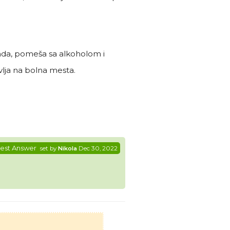
enda, pomeša sa alkoholom i
vlja na bolna mesta.
est Answer
set by
Nikola
Dec 30, 2022