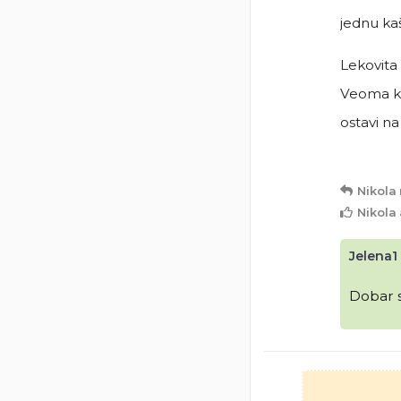
jednu kaš
Lekovita 
Veoma ko
ostavi na
Nikola
Nikola
Jelena1
Dobar 