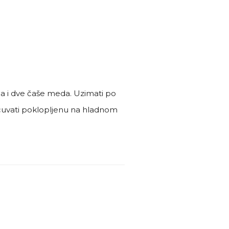
na i dve čaše meda. Uzimati po
 čuvati poklopljenu na hladnom