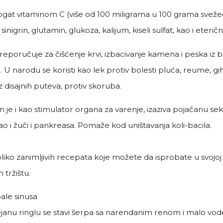
gat vitaminom C (više od 100 miligrama u 100 grama svežeg k
sinigrin, glutamin, glukoza, kalijum, kiseli sulfat, kao i eterič
eporučuje za čišćenje krvi, izbacivanje kamena i peska iz b
U narodu se koristi kao lek protiv bolesti pluća, reume, giht
z disajnih puteva, protiv skoruba.
je i kao stimulator organa za varenje, izaziva pojačanu sek
ao i žuči i pankreasa. Pomaže kod uništavanja koli-bacila.
:
iko zanimljivih recepata koje možete da isprobate u svojoj ku
 tržištu.
ale sinusa
janu ringlu se stavi šerpa sa narendanim renom i malo vod