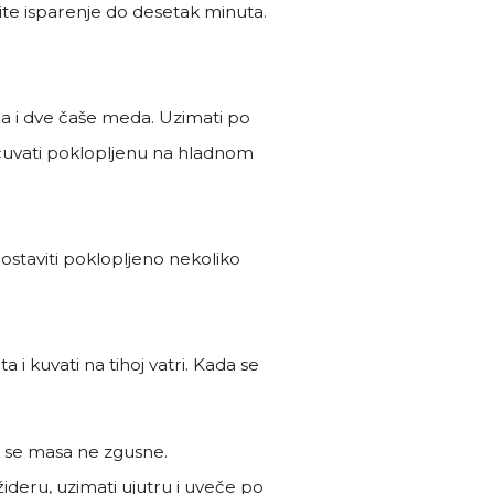
šite isparenje do desetak minuta.
na i dve čaše meda. Uzimati po
 čuvati poklopljenu na hladnom
 ostaviti poklopljeno nekoliko
 kuvati na tihoj vatri. Kada se
k se masa ne zgusne.
ižideru, uzimati ujutru i uveče po