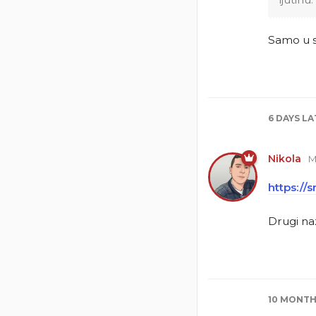
Samo u s
6 DAYS
LA
Nikola
M
https:/
Drugi naz
10 MONT