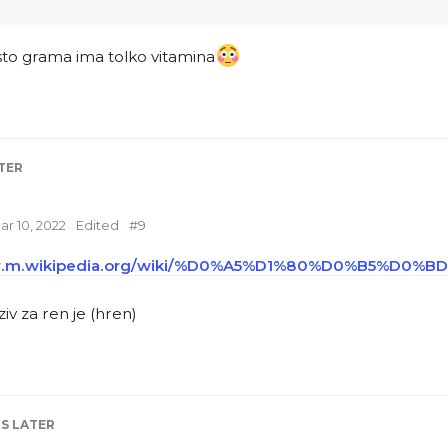
to grama ima tolko vitamina
TER
ar 10, 2022
Edited
#
9
/sr.m.wikipedia.org/wiki/%D0%A5%D1%80%D0%B5%D0%BD
iv za ren je (hren)
HS
LATER