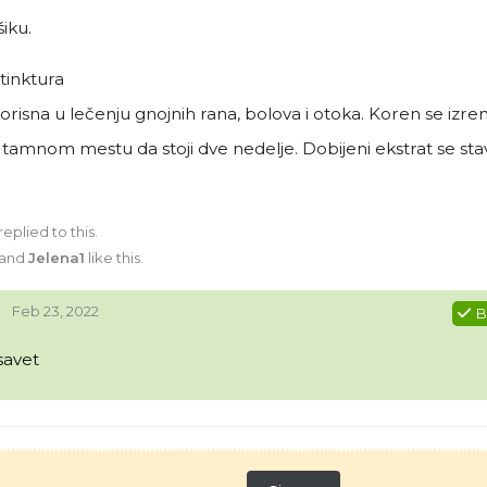
iku.
tinktura
risna u lečenju gnojnih rana, bolova i otoka. Koren se izr
 tamnom mestu da stoji dve nedelje. Dobijeni ekstrat se sta
replied to this.
and
Jelena1
like this
.
Feb 23, 2022
B
savet