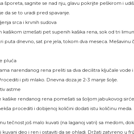
sa šporeta, sagnite se nad nju, glavu pokrijte peškirom i udi
je da se to uradi pred spavanje.
jenja srca i krvnih sudova
kašikom izmešati pet supenih kašika rena, sok od tri limu
 tri puta dnevno, sat pre jela, tokom dva meseca. Mešavinu
je pluća
ma narendanog rena preliti sa dva decilitra ključale vode i
rocediti i piti mlako. Dnevna doza je 2-3 manje šolje.
tiv astme
 kašike rendanog rena pomešati sa šoljom jabukovog sirćeta i
kša procediti i dobijenoj količini dodati istu količinu meda.
u tečnost još malo kuvati (na laganoj vatri) sa medom, do
kuvani deo i ren i ostaviti da se ohladi. Držati zatvreno u fr