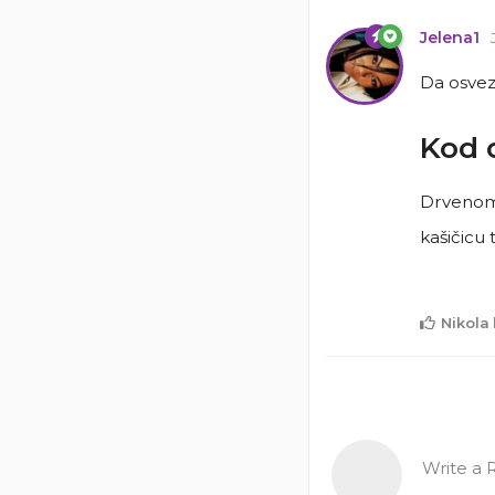
Jelena1
Da osvez
Kod o
Drvenom 
kašičicu
Nikola
Write a R