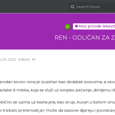
Moc prirode lekovit
REN - ODLIČAN ZA 
b 20, 2022
Edited
#
1
rendan koren rena je izuzetan kao dodatak sosovima, a veo
pavlake ili mleka, koja se služi uz svinjsko pečenje, dimljenu ri
bično se uzima uz kisela jela, kao sirup, kuvan u belom vinu ili 
i trebalo preterivati jer može da izazove dijareju i povraćan